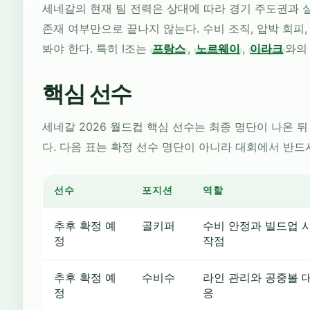
세네갈의 현재 팀 전력은 상대에 따라 경기 주도권과 실
존재 여부만으로 끝나지 않는다. 수비 조직, 압박 회피,
봐야 한다. 특히 I조는
프랑스
,
노르웨이
,
이라크
와의
핵심 선수
세네갈 2026 월드컵 핵심 선수는 최종 명단이 나온 
다. 다음 표는 확정 선수 명단이 아니라 대회에서 반드
선수
포지션
역할
추후 확정 예
골키퍼
수비 안정과 빌드업 
정
작점
추후 확정 예
수비수
라인 관리와 공중볼 
정
응