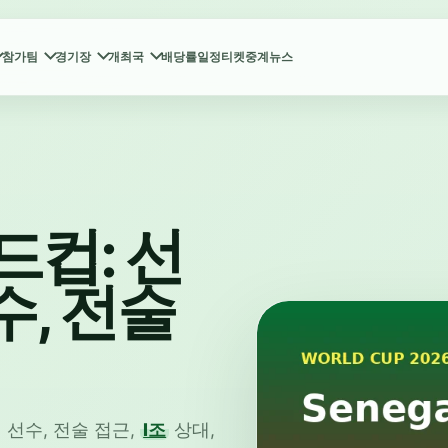
참가팀
경기장
개최국
배당률
일정
티켓
중계
뉴스
드컵: 선
수, 전술
 선수, 전술 접근,
I조
상대,