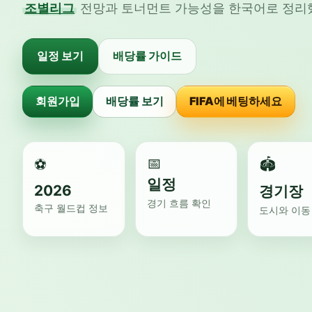
조별리그
전망과 토너먼트 가능성을 한국어로 정리
일정 보기
배당률 가이드
회원가입
배당률 보기
FIFA에 베팅하세요
📅
⚽
🏟️
일정
2026
경기장
경기 흐름 확인
축구 월드컵 정보
도시와 이동