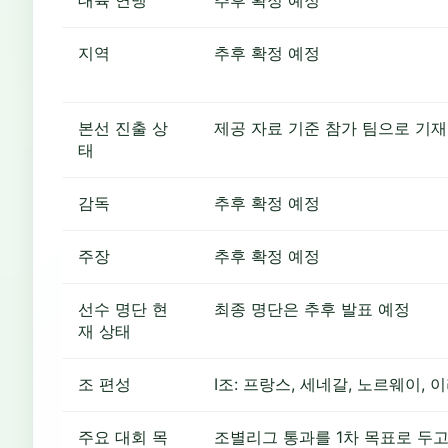
대륙 연맹
추후 확정 예정
지역
추후 확정 예정
본선 진출 상
제공 자료 기준 참가 팀으로 기재
태
감독
추후 확정 예정
주장
추후 확정 예정
선수 명단 현
최종 명단은 추후 발표 예정
재 상태
조 편성
I조: 프랑스, 세네갈, 노르웨이, 
주요 대회 목
조별리그 통과를 1차 목표로 두고