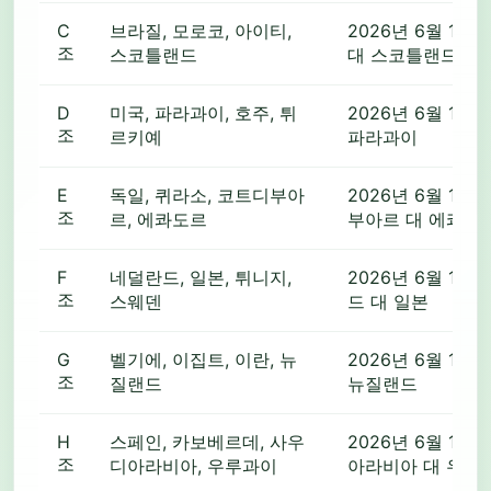
C
브라질, 모로코, 아이티,
2026년 6월 13일
조
스코틀랜드
대 스코틀랜드
D
미국, 파라과이, 호주, 튀
2026년 6월 12일
조
르키예
파라과이
E
독일, 퀴라소, 코트디부아
2026년 6월 14일
조
르, 에콰도르
부아르 대 에콰도
F
네덜란드, 일본, 튀니지,
2026년 6월 14일
조
스웨덴
드 대 일본
G
벨기에, 이집트, 이란, 뉴
2026년 6월 15일
조
질랜드
뉴질랜드
H
스페인, 카보베르데, 사우
2026년 6월 15일
조
디아라비아, 우루과이
아라비아 대 우루