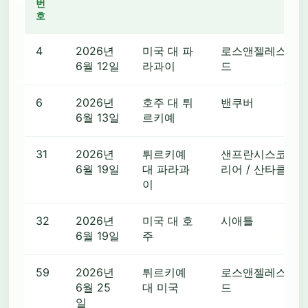
번
호
4
2026년
미국 대 파
로스앤젤레스 / 
6월 12일
라과이
드
6
2026년
호주 대 튀
밴쿠버
6월 13일
르키예
31
2026년
튀르키예
샌프란시스코 베
6월 19일
대 파라과
리어 / 산타클라
이
32
2026년
미국 대 호
시애틀
6월 19일
주
59
2026년
튀르키예
로스앤젤레스 / 
6월 25
대 미국
드
일