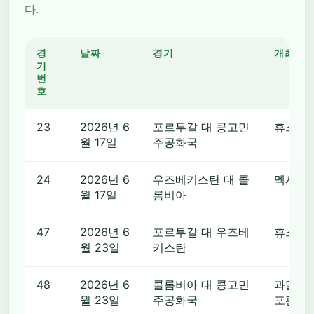
다.
경
날짜
경기
개최 도
기
번
호
23
2026년 6
포르투갈 대 콩고민
휴스턴
월 17일
주공화국
24
2026년 6
우즈베키스탄 대 콜
멕시코
월 17일
롬비아
47
2026년 6
포르투갈 대 우즈베
휴스턴
월 23일
키스탄
48
2026년 6
콜롬비아 대 콩고민
과달라하
월 23일
주공화국
포판