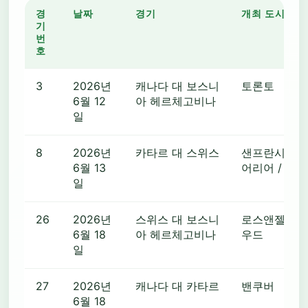
경
날짜
경기
개최 도시
기
번
호
3
2026년
캐나다 대 보스니
토론토
6월 12
아 헤르체고비나
일
8
2026년
카타르 대 스위스
샌프란시스코
6월 13
어리어 / 산
일
26
2026년
스위스 대 보스니
로스앤젤레스 
6월 18
아 헤르체고비나
우드
일
27
2026년
캐나다 대 카타르
밴쿠버
6월 18