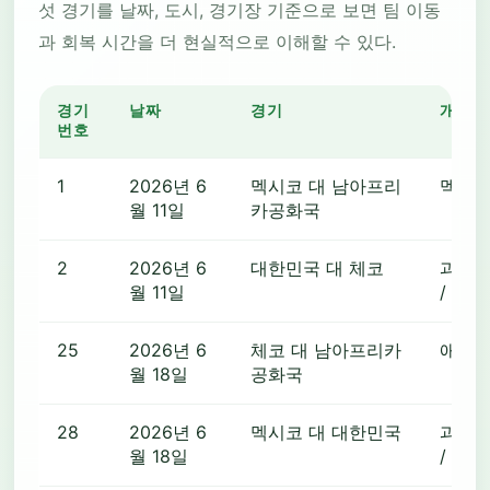
섯 경기를 날짜, 도시, 경기장 기준으로 보면 팀 이동
과 회복 시간을 더 현실적으로 이해할 수 있다.
경기
날짜
경기
개최 
번호
1
2026년 6
멕시코 대 남아프리
멕시
월 11일
카공화국
2
2026년 6
대한민국 대 체코
과달
월 11일
/ 사
25
2026년 6
체코 대 남아프리카
애틀
월 18일
공화국
28
2026년 6
멕시코 대 대한민국
과달
월 18일
/ 사