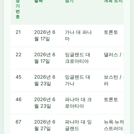
경
날짜
경기
개최 도시
기
번
호
21
2026년 6
가나 대 파나
토론토
월 17일
마
22
2026년 6
잉글랜드 대
댈러스 / 알링
월 17일
크로아티아
45
2026년 6
잉글랜드 대
보스턴 / 폭스
월 23일
가나
러
46
2026년 6
파나마 대 크
토론토
월 23일
로아티아
67
2026년 6
파나마 대 잉
뉴욕·뉴저지 /
월 27일
글랜드
스트러더퍼드