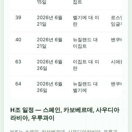
15일
집트
39
2026년 6월
벨기에 대 이
로스앤젤레
21일
란
잉글우드
40
2026년 6월
뉴질랜드 대
밴쿠버
21일
이집트
63
2026년 6월
이집트 대 이
시애틀
26일
란
64
2026년 6월
뉴질랜드 대
밴쿠버
26일
벨기에
H조 일정 — 스페인, 카보베르데, 사우디아
라비아, 우루과이
H조는 스페인, 카보베르데, 사우디아라비아, 우루과