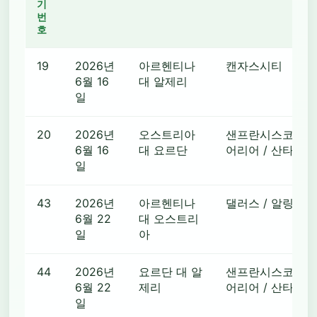
기
번
호
19
2026년
아르헨티나
캔자스시티
6월 16
대 알제리
일
20
2026년
오스트리아
샌프란시스코 베이
6월 16
대 요르단
어리어 / 산타클
일
43
2026년
아르헨티나
댈러스 / 알링턴
6월 22
대 오스트리
일
아
44
2026년
요르단 대 알
샌프란시스코 베이
6월 22
제리
어리어 / 산타클
일