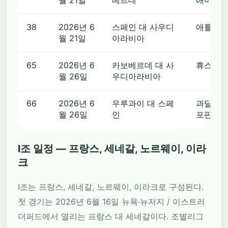
월 21일
베르데
애미 가
38
2026년 6
스페인 대 사우디
애틀랜
월 21일
아라비아
65
2026년 6
카보베르데 대 사
휴스턴
월 26일
우디아라비아
66
2026년 6
우루과이 대 스페
과달라하라
월 26일
인
포판
I조 일정 — 프랑스, 세네갈, 노르웨이, 이라
크
I조는 프랑스, 세네갈, 노르웨이, 이라크로 구성된다.
첫 경기는 2026년 6월 16일 뉴욕·뉴저지 / 이스트러
더퍼드에서 열리는 프랑스 대 세네갈이다. 조별리그